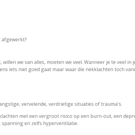
n
h
s
a
t
t
a
s
g
A
r
p
a
p
it afgewerkt?
m
willen we van alles, moeten we veel. Wanneer je te veel in je
 ergens iets niet goed gaat maar waar die nekklachten toch v
gstige, vervelende, verdrietige situaties of trauma's.
 klachten met een vergroot risico op een burn-out, een depr
 spanning en zelfs hyperventilatie.