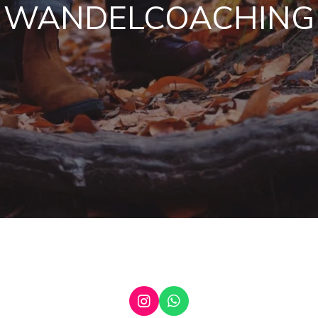
WANDELCOACHING
I
W